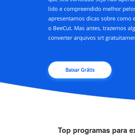
lido e compreendido melhor pelos
apresentamos dicas sobre como ex
o BeeCut. Mas antes, trazemos al
converter arquivos srt gratuitame
Baixar Grátis
Top programas para ex