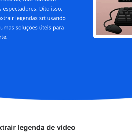
 espectadores. Dito isso,
trair legendas srt usando
gumas soluções úteis para
nte.
trair legenda de vídeo