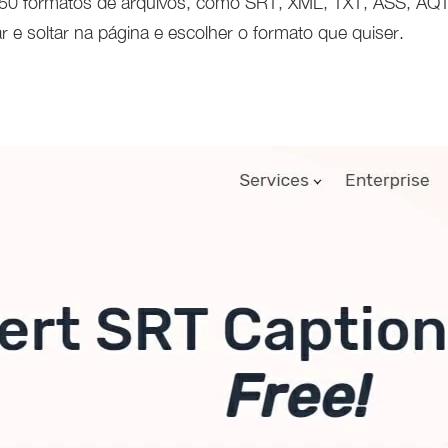
 150 formatos de arquivos, como SRT, XML, TXT, ASS, AQ
ar e soltar na página e escolher o formato que quiser.