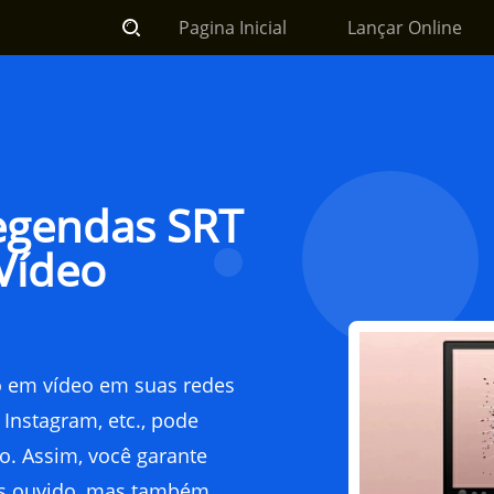
Pagina Inicial
Lançar Online
Guia
egendas SRT
Vídeo
o em vídeo em suas redes
Instagram, etc., pode
o. Assim, você garante
as ouvido, mas também