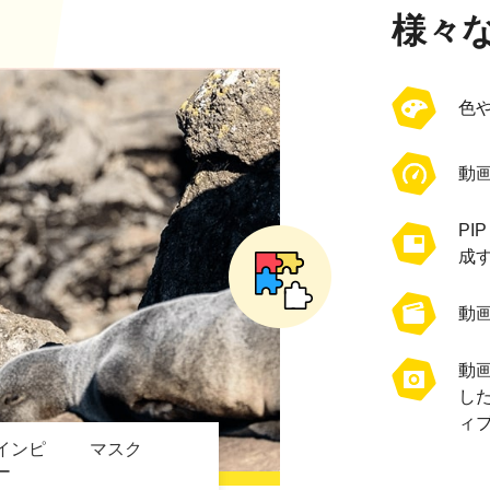
様々
色
動
P
成
動
動
し
ィ
インピ
マスク
ー