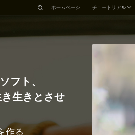
×
ホームページ
チュートリアル
集ソフト、
生き生きとさせ
を作る