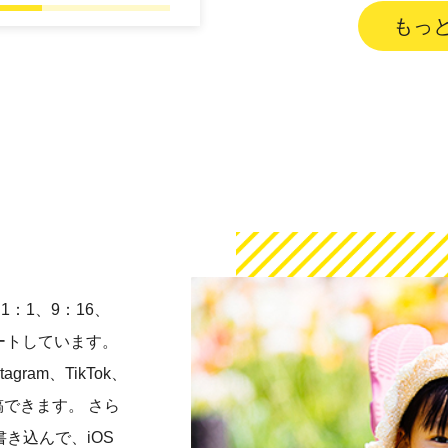
もっ
1：1、9：16、
ートしています。
agram、TikTok、
できます。 さら
き込んで、iOS