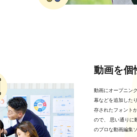
動画を個
動画にオープニン
幕などを追加した
存されたフォント
ので、 思い通りに
のプロな動画編集